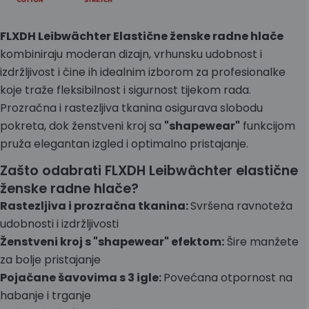
W34
42
L32
L
1
FLXDH Leibwächter Elastične ženske radne hlače
W35
44
kombiniraju moderan dizajn, vrhunsku udobnost i
W38
46
izdržljivost i čine ih idealnim izborom za profesionalke
XL
koje traže fleksibilnost i sigurnost tijekom rada.
W40
48
Prozračna i rastezljiva tkanina osigurava slobodu
W42
50
pokreta, dok ženstveni kroj sa
"shapewear"
funkcijom
XXL
pruža elegantan izgled i optimalno pristajanje.
W45
52
Zašto odabrati FLXDH Leibwächter elastične
ženske radne hlače?
Rastezljiva i prozračna tkanina:
Svršena ravnoteža
udobnosti i izdržljivosti
Ženstveni kroj s "shapewear" efektom:
Šire manžete
za bolje pristajanje
Pojačane šavovima s 3 igle:
Povećana otpornost na
habanje i trganje