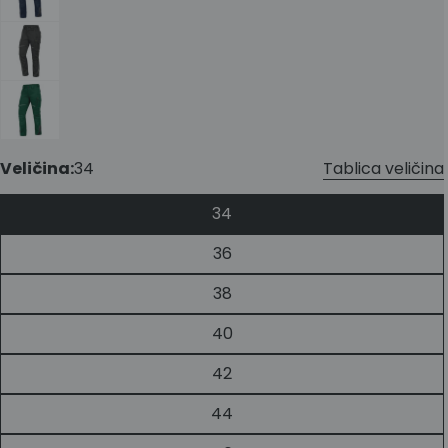
Veličina:
34
Tablica veličina
34
36
38
Tablica veličina - Leibwächter
40
42
44