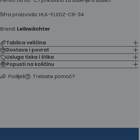
Perivo na 60 °C i prikladno za sušenje u sušilici
Šifra proizvoda:
HLA-FLXDZ-CR-34
Brend:
Leibwächter
Tablica veličina
Dostava i povrat
Usluga tiska i štika
Popusti na količinu
Podijeli
Trebate pomoć?