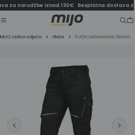
Preskoči
 za narudžbe iznad 130€
Besplatna dostava za 
na
sadržaj
Ko
MIJO radna odjeća
Hlače
FLXDH Leibwächter Elastične ženske radne hlače
Prijeđi
na
informacije
o
proizvodu
Otvori medij 4 u modalnom