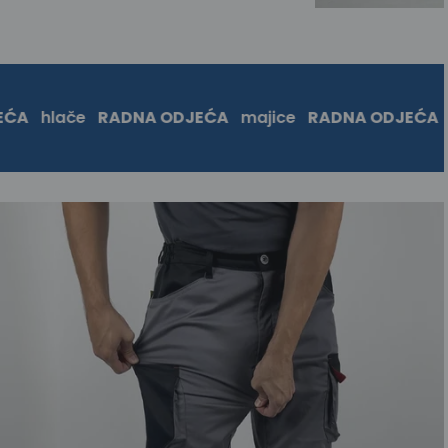
hlače
RADNA ODJEĆA
majice
RADNA ODJEĆA
cipe