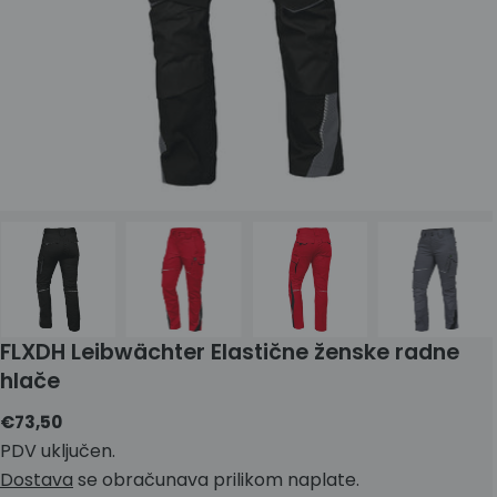
FLXDH Leibwächter Elastične ženske radne
hlače
Standardna
€73,50
cijena
PDV uključen.
Dostava
se obračunava prilikom naplate.