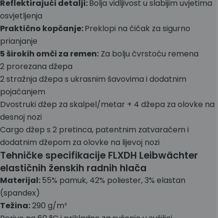
Reflektirajući detalji:
Bolja vidljivost u slabijim uvjetima
osvjetljenja
Praktično kopčanje:
Preklopi na čičak za sigurno
prianjanje
5 širokih omči za remen:
Za bolju čvrstoću remena
2 prorezana džepa
2 stražnja džepa s ukrasnim šavovima i dodatnim
pojačanjem
Dvostruki džep za skalpel/metar + 4 džepa za olovke na
desnoj nozi
Cargo džep s 2 pretinca, patentnim zatvaračem i
dodatnim džepom za olovke na lijevoj nozi
Tehničke specifikacije FLXDH Leibwächter
elastičnih ženskih radnih hlača
Materijal:
55% pamuk, 42% poliester, 3% elastan
(spandex)
Težina:
290 g/m²